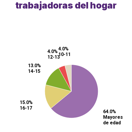
trabajadoras del hogar
4.0%
4.0%
4.0%
4.0%
10-11
10-11
12-13
12-13
13.0%
13.0%
14-15
14-15
15.0%
15.0%
16-17
16-17
64.0%
64.0%
Mayores
Mayores
de edad
de edad