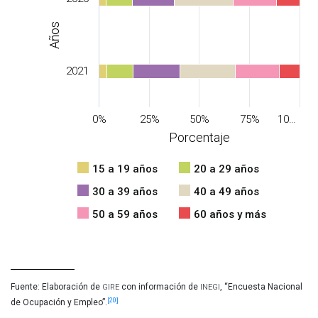
Años
2021
0%
25%
50%
75%
10…
Porcentaje
15 a 19 años
20 a 29 años
30 a 39 años
40 a 49 años
50 a 59 años
60 años y más
gire
inegi
Fuente: Elaboración de 
 con información de 
, “Encuesta Nacional 
[20]
de Ocupación y Empleo”.